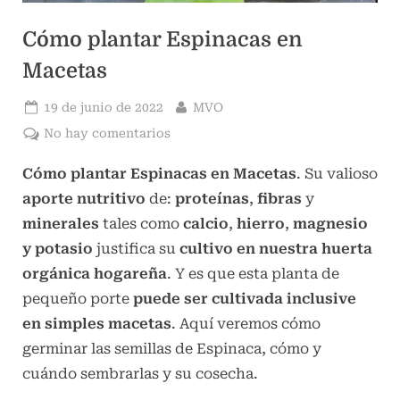
n
i
Cómo plantar Espinacas en
c
Macetas
o
s
Publicado
Por
19 de junio de 2022
MVO
el
en
No hay comentarios
Cómo
Cómo plantar Espinacas en Macetas
. Su valioso
plantar
Espinacas
aporte nutritivo
de:
proteínas
,
fibras
y
en
minerales
tales como
calcio
,
hierro
,
magnesio
Macetas
y potasio
justifica su
cultivo en nuestra huerta
orgánica hogareña
. Y es que esta planta de
pequeño porte
puede ser cultivada inclusive
en simples macetas
. Aquí veremos cómo
germinar las semillas de Espinaca, cómo y
cuándo sembrarlas y su cosecha.