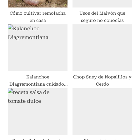
macetas
s
t
Cómo cultivar remolacha
Usos del Malvón que
en casa
seguro no conocías
:
Kalanchoe
Chop Suey de Nopalillos y
Diagremontiana cuidados
Cerdo
y reproducción.