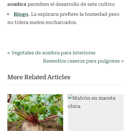
sombra
permiten el desarrollo de este cultivo
Riego
. La espinaca prefiere la humedad pero
no tolera suelos encharcados.
Etiquetas:
Huerta
almácigos
Navegación
P
Vegetales de sombra para interiores
familiar
,
r
N
Remedios caseros para pulgones
de
cultivo
e
e
de
More Related Articles
entradas
v
x
Espinacas
i
t
,
espinacas
o
P
en
u
o
almácigos
s
s
,
P
t
espinacas
en
o
: