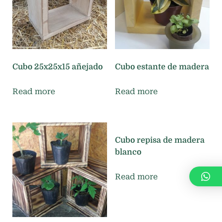
n
i
c
o
s
Cubo 25x25x15 añejado
Cubo estante de madera
Read more
Read more
Cubo repisa de madera
blanco
Read more