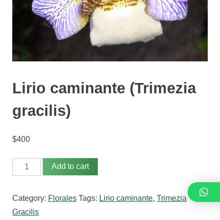
n
i
c
o
s
Lirio caminante (Trimezia
gracilis)
$
400
Lirio
Add to cart
caminante
(Trimezia
Category:
Florales
Tags:
Lirio caminante
,
Trimezia
gracilis)
Gracilis
quantity