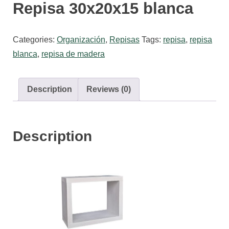
n
Repisa 30x20x15 blanca
i
c
Categories:
Organización
,
Repisas
Tags:
repisa
,
repisa
o
blanca
,
repisa de madera
s
Description
Reviews (0)
Description