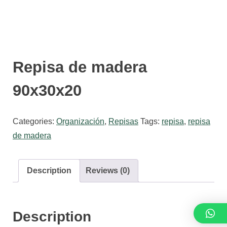
n
i
c
o
s
Repisa de madera
90x30x20
Categories:
Organización
,
Repisas
Tags:
repisa
,
repisa
de madera
Description
Reviews (0)
Description