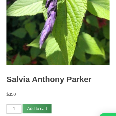
n
i
c
o
s
Salvia Anthony Parker
$
350
Salvia
Add to cart
Anthony