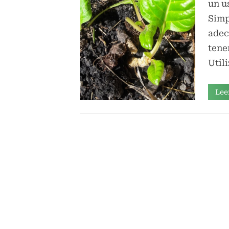
un u
Simp
adec
tene
Util
Lee
General
,
Huerta
familiar