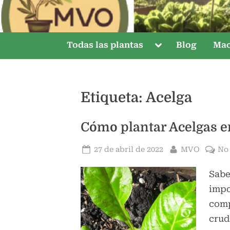
Saltar
al
contenido
Alternar
Todas las plantas
Blog
Mac
submenú
Etiqueta:
Acelga
Cómo plantar Acelgas 
Publicado
Por
27 de abril de 2022
MVO
No
el
Sabe
impo
comp
crud