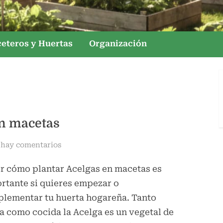
M
Mis
Vegetales
i
Orgánicos
eteros y Huertas
Organización
s
V
e
g
e
t
en macetas
a
en
 hay comentarios
l
Cómo
e
r cómo plantar Acelgas en macetas es
plantar
s
Acelgas
rtante si quieres empezar o
O
en
lementar tu huerta hogareña. Tanto
r
macetas
a como cocida la Acelga es un vegetal de
g