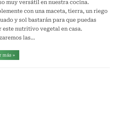
so muy versátil en nuestra cocina.
á
lemente con una maceta, tierra, un riego
n
uado y sol bastarán para que puedas
i
r este nutritivo vegetal en casa.
c
izaremos las…
o
s
“Cómo
r más
»
plantar
Acelgas
en
macetas”