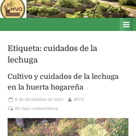
Saltar
M
Mis
al
Vegetales
i
contenido
Orgánicos
s
V
e
Etiqueta:
cuidados de la
g
lechuga
e
t
Cultivo y cuidados de la lechuga
a
l
en la huerta hogareña
e
s
Publicado
Por
8 de diciembre de 2021
MVO
el
O
en
No hay comentarios
r
Cultivo
y
g
cuidados
á
de