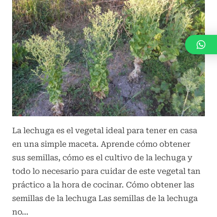
n
la
i
lechuga
c
en
o
la
s
huerta
hogareña
La lechuga es el vegetal ideal para tener en casa
en una simple maceta. Aprende cómo obtener
sus semillas, cómo es el cultivo de la lechuga y
todo lo necesario para cuidar de este vegetal tan
práctico a la hora de cocinar. Cómo obtener las
semillas de la lechuga Las semillas de la lechuga
no…