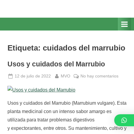
Saltar
M
Mis
al
Vegetales
i
contenido
Orgánicos
s
V
e
Etiqueta:
cuidados del marrubio
g
e
Usos y cuidados del Marrubio
t
a
Publicado
Por
en
12 de julio de 2022
MVO
No hay comentarios
l
el
Usos
e
y
cuidado
s
Usos y cuidados del Marrubio (Marrubium vulgare). Esta
del
O
Marrubi
planta medicinal con un intenso sabor amargo es
r
utilizada para tratar problemas digestivos
g
y expectorantes, entre otros. Su mantenimiento, cultivo y
á