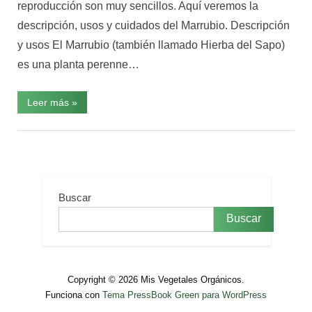
n
reproducción son muy sencillos. Aquí veremos la
i
descripción, usos y cuidados del Marrubio. Descripción
c
y usos El Marrubio (también llamado Hierba del Sapo)
o
es una planta perenne…
s
“Usos
Leer más
»
y
cuidados
del
General
Marrubio”
Buscar
Buscar
Copyright © 2026 Mis Vegetales Orgánicos.
Funciona con
Tema PressBook Green para WordPress