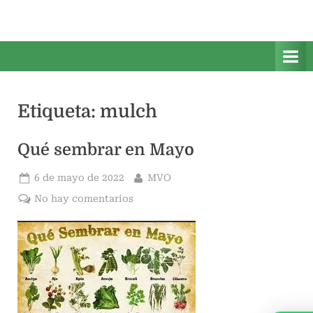
Saltar
M
Mis
al
Vegetales
i
contenido
Orgánicos
s
V
e
Etiqueta:
mulch
g
e
Qué sembrar en Mayo
t
a
Publicado
Por
6 de mayo de 2022
MVO
l
el
en
No hay comentarios
e
Qué
s
sembrar
O
en
Mayo
r
g
á