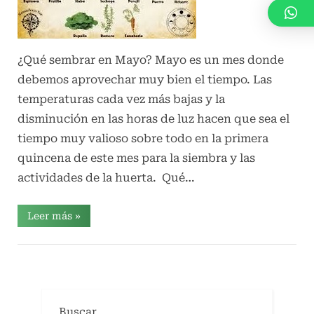
n
i
c
¿Qué sembrar en Mayo? Mayo es un mes donde
o
s
debemos aprovechar muy bien el tiempo. Las
temperaturas cada vez más bajas y la
disminución en las horas de luz hacen que sea el
tiempo muy valioso sobre todo en la primera
quincena de este mes para la siembra y las
actividades de la huerta. Qué…
“Qué
Leer más
»
sembrar
en
Mayo”
Huerta
familiar
Buscar