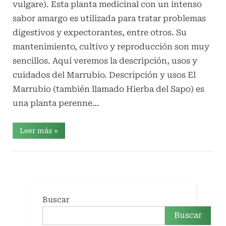
vulgare). Esta planta medicinal con un intenso
sabor amargo es utilizada para tratar problemas
digestivos y expectorantes, entre otros. Su
mantenimiento, cultivo y reproducción son muy
sencillos. Aquí veremos la descripción, usos y
cuidados del Marrubio. Descripción y usos El
Marrubio (también llamado Hierba del Sapo) es
una planta perenne…
“Usos
Leer más
»
y
cuidados
del
General
Marrubio”
Buscar
Buscar