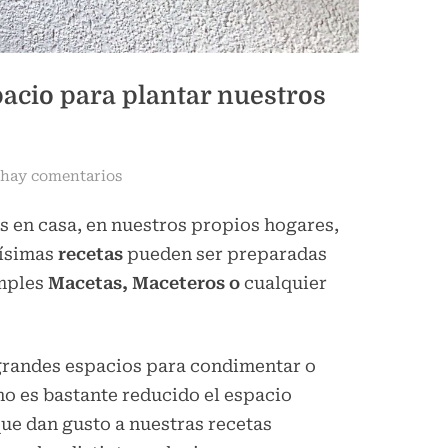
acio para plantar nuestros
en
hay comentarios
Cómo
s en casa, en nuestros propios hogares,
aprovechar
el
ísimas
recetas
pueden ser preparadas
espacio
imples
Macetas, Maceteros
o
cualquier
para
plantar
nuestros
grandes espacios para condimentar o
vegetales
ho es bastante reducido el espacio
orgánicos
que dan gusto a nuestras recetas